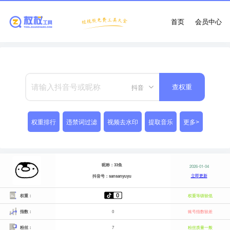
首页
会员中心
抖音
查权重
权重排行
违禁词过滤
视频去水印
提取音乐
更多>
昵称：33鱼
2026-01-04
立即更新
抖音号：sansanyuyu
权重：
权重等级较低
指数：
0
账号指数较差
粉丝：
7
粉丝质量一般