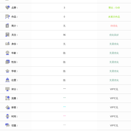
点赞：
3
赞比：0.43
作品：
0
未展示作品
简介：
无
待优化
关注：
96
优化良好
身份：
无
无需优化
年龄：
隐
无需优化
性别：
隐
无需优化
学校：
隐
无需优化
位置：
隐
无需优化
评分：
***
VIP可见
流量：
***
VIP可见
标签：
***
VIP可见
时间：
***
VIP可见
话题：
***
VIP可见