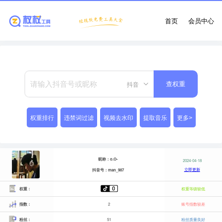
首页
会员中心
抖音
查权重
权重排行
违禁词过滤
视频去水印
提取音乐
更多>
昵称：o.O-
2024-04-18
立即更新
抖音号：man_987
权重：
权重等级较低
指数：
2
账号指数较差
粉丝：
51
粉丝质量良好