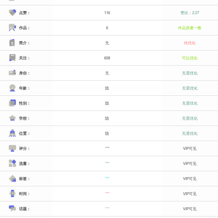
点赞：
116
赞比：2.27
作品：
6
作品质量一般
简介：
无
待优化
关注：
608
可以优化
身份：
无
无需优化
年龄：
隐
无需优化
性别：
隐
无需优化
学校：
隐
无需优化
位置：
隐
无需优化
评分：
***
VIP可见
流量：
***
VIP可见
标签：
***
VIP可见
时间：
***
VIP可见
话题：
***
VIP可见