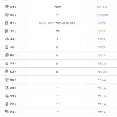
点赞：
302288
赞比：5.92
作品：
67
作品质量优质
简介：
只有自己优秀了_优秀的人才会向你靠近
无需优化
关注：
921
可以优化
身份：
无
无需优化
年龄：
隐
无需优化
性别：
隐
无需优化
学校：
隐
无需优化
位置：
隐
无需优化
评分：
***
VIP可见
流量：
***
VIP可见
标签：
***
VIP可见
时间：
***
VIP可见
话题：
***
VIP可见