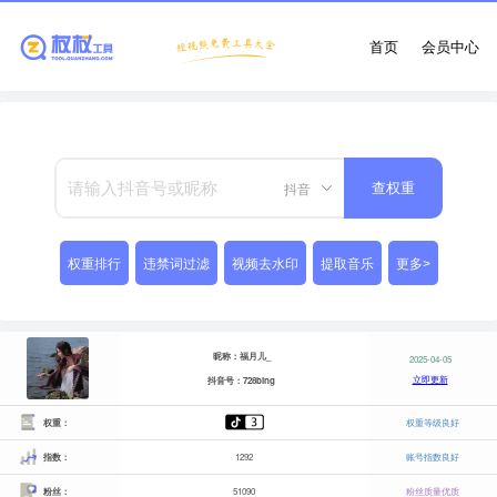
首页
会员中心
抖音
查权重
权重排行
违禁词过滤
视频去水印
提取音乐
更多>
昵称：福月儿_
2025-04-05
立即更新
抖音号：728bing
权重：
权重等级良好
指数：
1292
账号指数良好
粉丝：
51090
粉丝质量优质