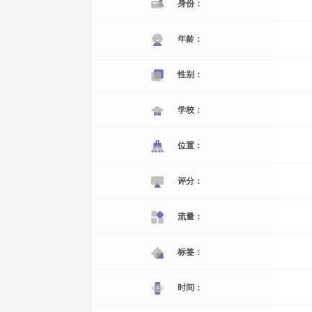
身份：
年龄：
性别：
学校：
位置：
评分：
流量：
标签：
时间：