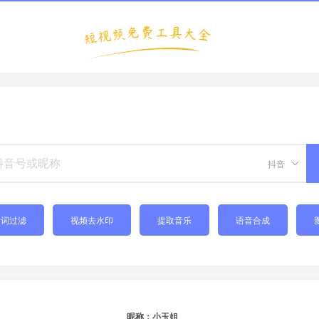
抖音
禁词过滤
视频去水印
提取音乐
语音合成
昵称：小玉姐