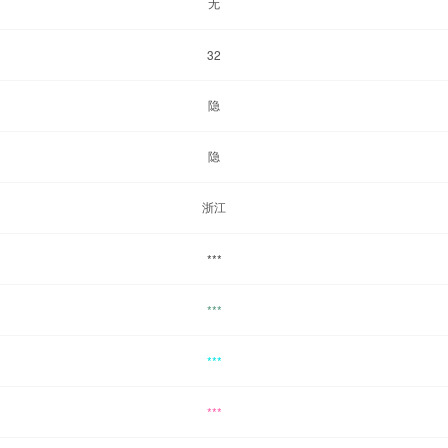
无
32
隐
隐
浙江
***
***
***
***