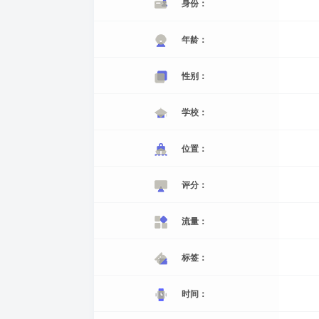
身份：
年龄：
性别：
学校：
位置：
评分：
流量：
标签：
时间：