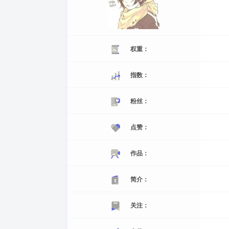
权重：
指数：
粉丝：
点赞：
作品：
简介：
关注：