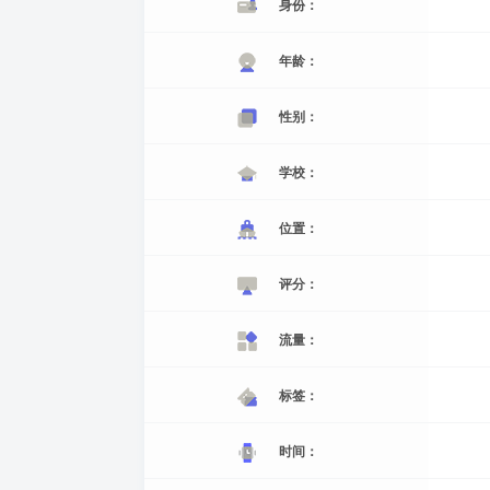
身份：
年龄：
性别：
学校：
位置：
评分：
流量：
标签：
时间：