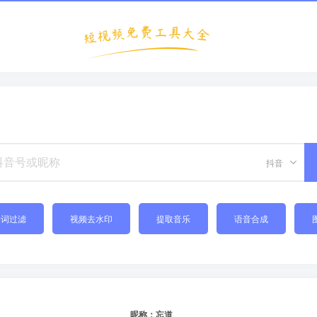
抖音
禁词过滤
视频去水印
提取音乐
语音合成
昵称：忘道