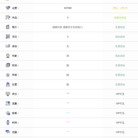
点赞：
837589
赞比：275.70
作品：
0
未展示作品
简介：
感谢抖音 感谢官方支持热门.
无需优化
关注：
4
优化良好
身份：
无
无需优化
年龄：
25
优化良好
性别：
隐
无需优化
学校：
隐
无需优化
位置：
隐
无需优化
评分：
***
VIP可见
流量：
***
VIP可见
标签：
***
VIP可见
时间：
***
VIP可见
话题：
***
VIP可见