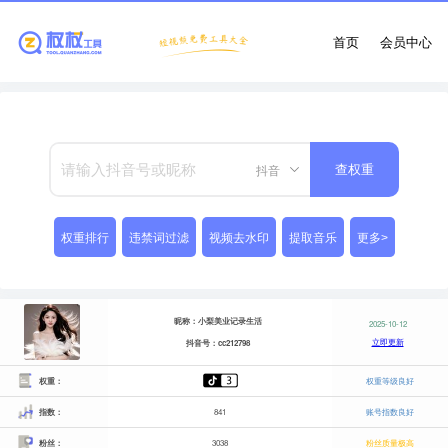
首页
会员中心
抖音
查权重
权重排行
违禁词过滤
视频去水印
提取音乐
更多>
昵称：小梨美业记录生活
2025-10-12
立即更新
抖音号：cc212798
权重：
权重等级良好
指数：
841
账号指数良好
粉丝：
3038
粉丝质量极高