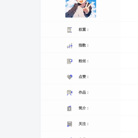
权重：
指数：
粉丝：
点赞：
作品：
简介：
关注：