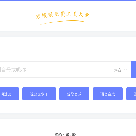
抖音
禁词过滤
视频去水印
提取音乐
语音合成
昵称：乐♂毅