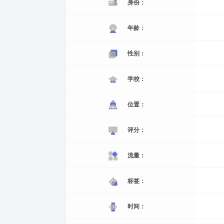
身份：
年龄：
性别：
学校：
位置：
评分：
流量：
标签：
时间：