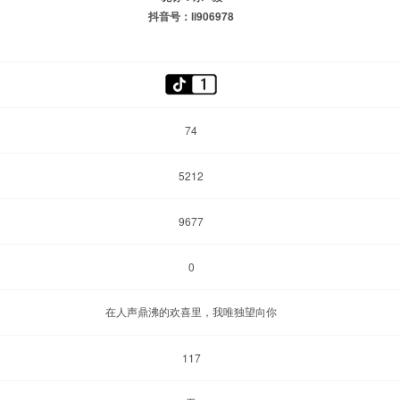
抖音号：li906978
74
5212
9677
0
在人声鼎沸的欢喜里，我唯独望向你
117