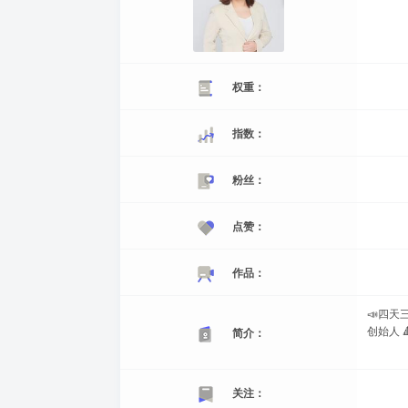
权重：
指数：
粉丝：
点赞：
作品：
📣四天
创始人 
简介：
关注：