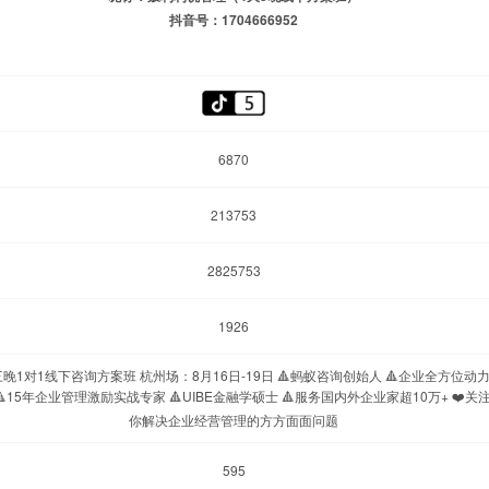
抖音号：1704666952
6870
213753
2825753
1926
三晚1对1线下咨询方案班 杭州场：8月16日-19日 🔺蚂蚁咨询创始人 🔺企业全方位动
🔺15年企业管理激励实战专家 🔺UIBE金融学硕士 🔺服务国内外企业家超10万+ ❤️关
你解决企业经营管理的方方面面问题
595