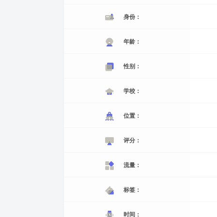
身份：
年龄：
性别：
学校：
位置：
评分：
流量：
标签：
时间：