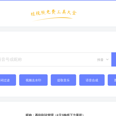
抖音
禁词过滤
视频去水印
提取音乐
语音合成
昵称：聂利利说管理（4天3晚线下方案班）