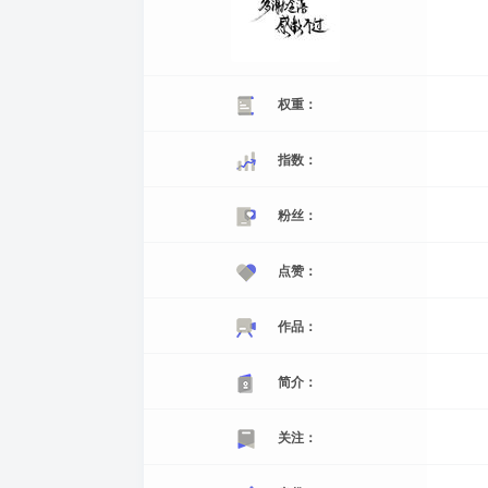
权重：
指数：
粉丝：
点赞：
作品：
简介：
关注：