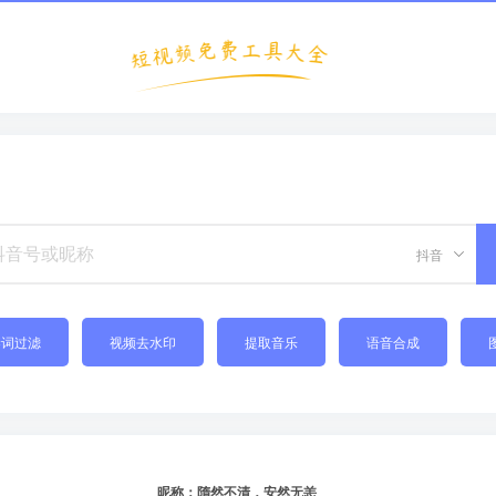
抖音
禁词过滤
视频去水印
提取音乐
语音合成
昵称：隋然不清，安然无恙