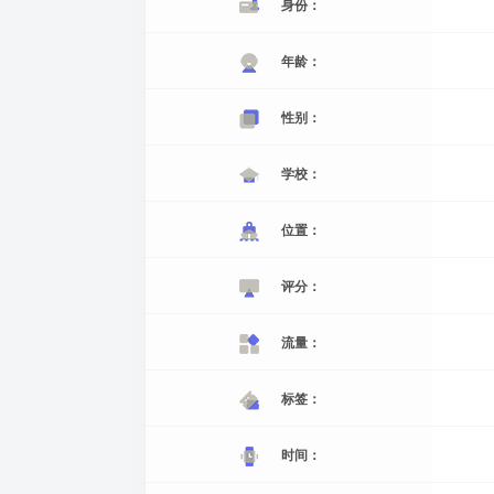
身份：
年龄：
性别：
学校：
位置：
评分：
流量：
标签：
时间：