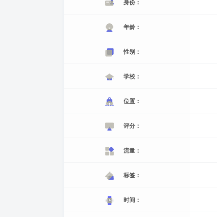
身份：
年龄：
性别：
学校：
位置：
评分：
流量：
标签：
时间：