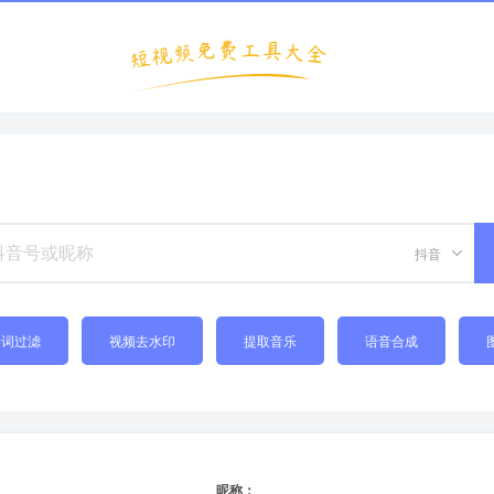
抖音
禁词过滤
视频去水印
提取音乐
语音合成
昵称：