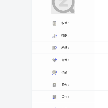
权重：
指数：
粉丝：
点赞：
作品：
简介：
关注：