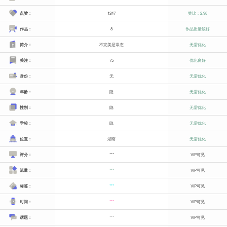
点赞：
1247
赞比：2.98
作品：
8
作品质量较好
简介：
不完美是常态
无需优化
关注：
75
优化良好
身份：
无
无需优化
年龄：
隐
无需优化
性别：
隐
无需优化
学校：
隐
无需优化
位置：
湖南
无需优化
评分：
***
VIP可见
流量：
***
VIP可见
标签：
***
VIP可见
时间：
***
VIP可见
话题：
***
VIP可见