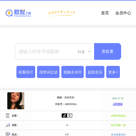
首页
会员中心
抖音
查权重
权重排行
违禁词过滤
视频去水印
提取音乐
更多>
昵称：豆本豆豆-
2026-01-02
立即更新
抖音号：G031010LL
权重：
权重等级较低
指数：
14
账号指数一般
粉丝：
418
粉丝质量良好