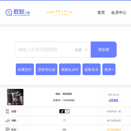
首页
会员中心
抖音
查权重
权重排行
违禁词过滤
视频去水印
提取音乐
更多>
昵称：萌宠萌家
2025-08-20
立即更新
抖音号：1101587838
权重：
权重等级一般
指数：
71
账号指数较好
粉丝：
988
粉丝质量极高