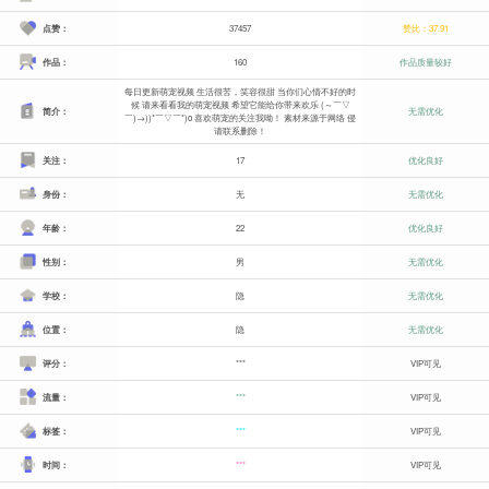
点赞：
37457
赞比：37.91
作品：
160
作品质量较好
每日更新萌宠视频 生活很苦，笑容很甜 当你们心情不好的时
候 请来看看我的萌宠视频 希望它能给你带来欢乐 (～￣▽
简介：
无需优化
￣)→))*￣▽￣*)o 喜欢萌宠的关注我呦！ 素材来源于网络 侵
请联系删除！
关注：
17
优化良好
身份：
无
无需优化
年龄：
22
优化良好
性别：
男
无需优化
学校：
隐
无需优化
位置：
隐
无需优化
评分：
***
VIP可见
流量：
***
VIP可见
标签：
***
VIP可见
时间：
***
VIP可见