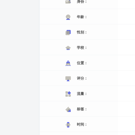
身份：
年龄：
性别：
学校：
位置：
评分：
流量：
标签：
时间：