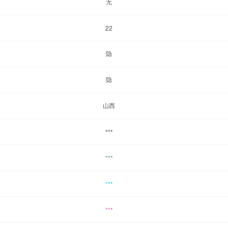
无
22
隐
隐
山西
***
***
***
***