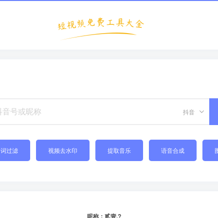
抖音
禁词过滤
视频去水印
提取音乐
语音合成
昵称：贰壹.?