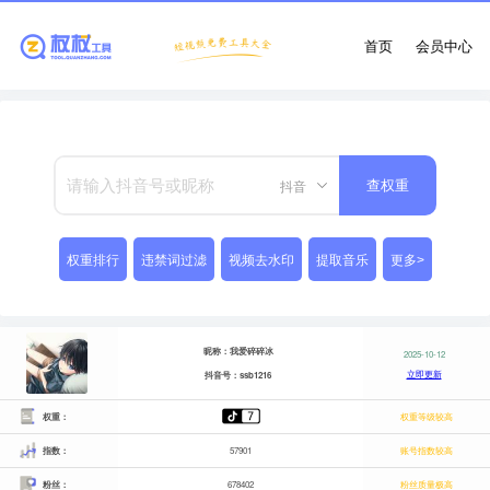
首页
会员中心
抖音
查权重
权重排行
违禁词过滤
视频去水印
提取音乐
更多>
昵称：我爱碎碎冰
2025-10-12
立即更新
抖音号：ssb1216
权重：
权重等级较高
指数：
57901
账号指数较高
粉丝：
678402
粉丝质量极高