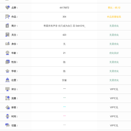
点赞：
44176872
赞比：65.12
作品：
304
作品质量较高
简介：
尊重所有声音 但只成为自己 🈴 Ssb1216_
无需优化
关注：
423
无需优化
身份：
无
无需优化
年龄：
21
优化良好
性别：
隐
无需优化
学校：
隐
无需优化
位置：
安徽
无需优化
评分：
***
VIP可见
流量：
***
VIP可见
标签：
***
VIP可见
时间：
***
VIP可见
话题：
***
VIP可见