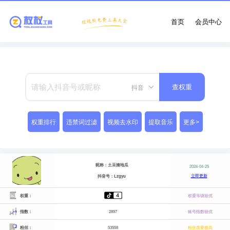
首页
会员中心
抖音
查权重
权重排行
违禁词过滤
视频去水印
提取音乐
更多>
昵称：土豆揍地瓜
2024-04-25
立即更新
抖音号：Lzgyu
权重：
权重等级较优
指数：
2897
账号指数较优
粉丝：
53558
粉丝质量极高