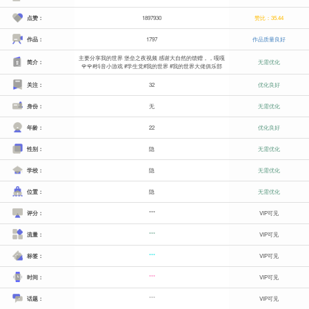
点赞：
1897930
赞比：35.44
作品：
1797
作品质量良好
主要分享我的世界 堡垒之夜视频 感谢大自然的馈赠，，嘎嘎
简介：
无需优化
🌹🌹#抖音小游戏 #学生党#我的世界 #我的世界大佬俱乐部
关注：
32
优化良好
身份：
无
无需优化
年龄：
22
优化良好
性别：
隐
无需优化
学校：
隐
无需优化
位置：
隐
无需优化
评分：
***
VIP可见
流量：
***
VIP可见
标签：
***
VIP可见
时间：
***
VIP可见
话题：
***
VIP可见