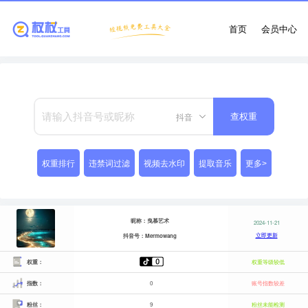
首页
会员中心
抖音
查权重
权重排行
违禁词过滤
视频去水印
提取音乐
更多>
昵称：曳慕艺术
2024-11-21
立即更新
抖音号：Mermowang
权重：
权重等级较低
指数：
0
账号指数较差
粉丝：
9
粉丝未能检测