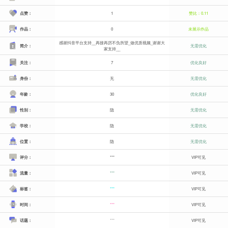
点赞：
1
赞比：0.11
作品：
0
未展示作品
感谢抖音平台支持__再接再厉不负所望_做优质视频_谢谢大
简介：
无需优化
家支持__
关注：
7
优化良好
身份：
无
无需优化
年龄：
30
优化良好
性别：
隐
无需优化
学校：
隐
无需优化
位置：
隐
无需优化
评分：
***
VIP可见
流量：
***
VIP可见
标签：
***
VIP可见
时间：
***
VIP可见
话题：
***
VIP可见