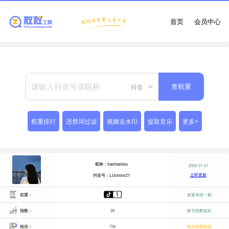
首页
会员中心
抖音
查权重
权重排行
违禁词过滤
视频去水印
提取音乐
更多>
昵称：haohaoluu
2026-01-01
立即更新
抖音号：LUunooZ1
权重：
权重等级一般
指数：
25
账号指数较好
粉丝：
734
粉丝质量较高