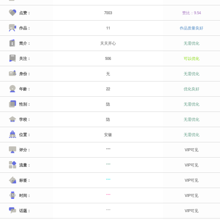
点赞：
7003
赞比：9.54
作品：
11
作品质量良好
简介：
天天开心
无需优化
关注：
506
可以优化
身份：
无
无需优化
年龄：
22
优化良好
性别：
隐
无需优化
学校：
隐
无需优化
位置：
安徽
无需优化
评分：
***
VIP可见
流量：
***
VIP可见
标签：
***
VIP可见
时间：
***
VIP可见
话题：
***
VIP可见