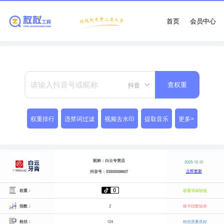
首页
会员中心
抖音
查权重
权重排行
违禁词过滤
视频去水印
提取音乐
更多>
昵称：白云专营店
2025-12-31
立即更新
抖音号：53505008607
权重：
权重等级较低
指数：
2
账号指数较差
粉丝：
124
粉丝质量良好