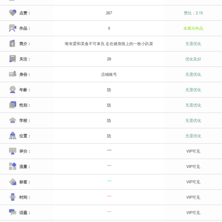
点赞：
267
赞比：2.15
作品：
0
未展示作品
简介：
唯有爱和美食不可辜负 走在健身路上的一枚小趴菜
无需优化
关注：
28
优化良好
身份：
店铺账号
无需优化
年龄：
隐
无需优化
性别：
隐
无需优化
学校：
隐
无需优化
位置：
隐
无需优化
评分：
***
VIP可见
流量：
***
VIP可见
标签：
***
VIP可见
时间：
***
VIP可见
话题：
***
VIP可见