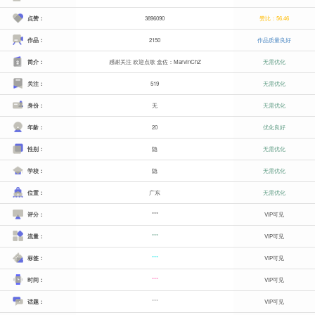
点赞：
3896090
赞比：56.46
作品：
2150
作品质量良好
简介：
感谢关注 欢迎点歌 盒佐：MarvinChZ
无需优化
关注：
519
无需优化
身份：
无
无需优化
年龄：
20
优化良好
性别：
隐
无需优化
学校：
隐
无需优化
位置：
广东
无需优化
评分：
***
VIP可见
流量：
***
VIP可见
标签：
***
VIP可见
时间：
***
VIP可见
话题：
***
VIP可见