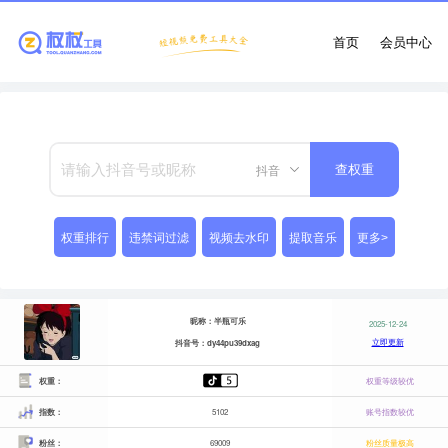
首页
会员中心
抖音
查权重
权重排行
违禁词过滤
视频去水印
提取音乐
更多>
昵称：半瓶可乐
2025-12-24
立即更新
抖音号：dy44pu39dxag
权重：
权重等级较优
指数：
5102
账号指数较优
粉丝：
69009
粉丝质量极高