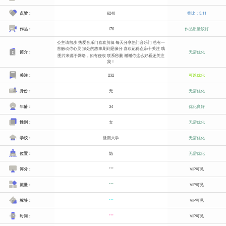
点赞：
6240
赞比：3.11
作品：
176
作品质量较好
公主请留步 热爱音乐门喜欢剪辑 每天分享热门音乐门 总有一
首触动你心灵 深处的故事刷到是缘分 喜欢记得点👍十关注 哦
简介：
无需优化
图片来源于网络，如有侵权 联系秒删 谢谢你这么好看还关注
我！
关注：
232
可以优化
身份：
无
无需优化
年龄：
34
优化良好
性别：
女
无需优化
学校：
暨南大学
无需优化
位置：
隐
无需优化
评分：
***
VIP可见
流量：
***
VIP可见
标签：
***
VIP可见
时间：
***
VIP可见