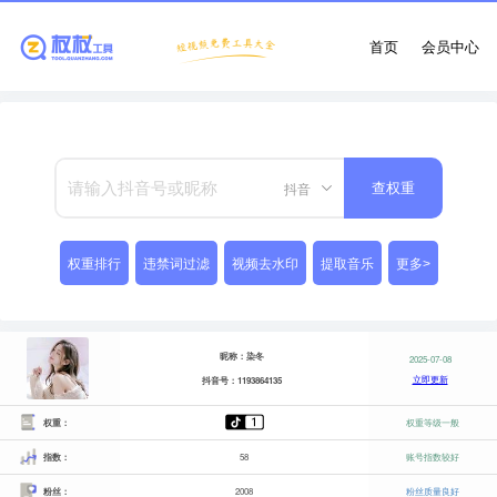
首页
会员中心
抖音
查权重
权重排行
违禁词过滤
视频去水印
提取音乐
更多>
昵称：染冬
2025-07-08
立即更新
抖音号：1193864135
权重：
权重等级一般
指数：
58
账号指数较好
粉丝：
2008
粉丝质量良好