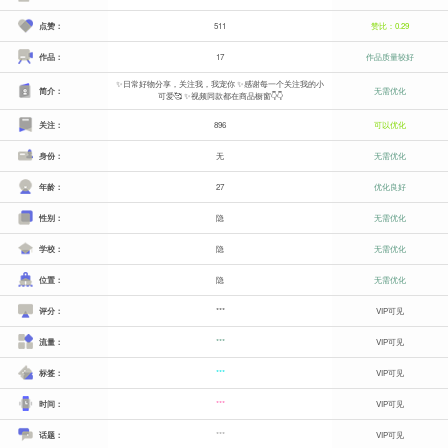
点赞：
511
赞比：0.29
作品：
17
作品质量较好
✨日常好物分享，关注我，我宠你 ✨感谢每一个关注我的小
简介：
无需优化
可爱🥰 ✨视频同款都在商品橱窗👇👇
关注：
896
可以优化
身份：
无
无需优化
年龄：
27
优化良好
性别：
隐
无需优化
学校：
隐
无需优化
位置：
隐
无需优化
评分：
***
VIP可见
流量：
***
VIP可见
标签：
***
VIP可见
时间：
***
VIP可见
话题：
***
VIP可见