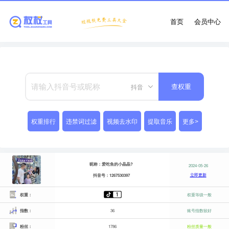
首页
会员中心
抖音
查权重
权重排行
违禁词过滤
视频去水印
提取音乐
更多>
昵称：爱吃鱼的小晶晶?
2024-05-26
立即更新
抖音号：1267530397
权重：
权重等级一般
指数：
36
账号指数较好
粉丝：
1786
粉丝质量一般