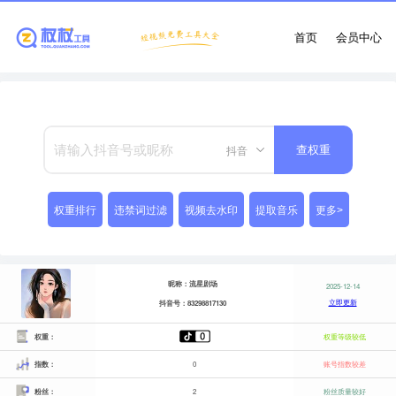
首页
会员中心
抖音
查权重
权重排行
违禁词过滤
视频去水印
提取音乐
更多>
昵称：流星剧场
2025-12-14
立即更新
抖音号：83298817130
权重：
权重等级较低
指数：
0
账号指数较差
粉丝：
2
粉丝质量较好