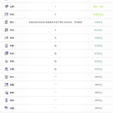
点赞：
1
赞比：0.50
作品：
0
未展示作品
简介：
热播短剧持续更新 视频素材来源于网络 如有冒犯，联系删除
无需优化
关注：
4
优化良好
身份：
无
无需优化
年龄：
隐
无需优化
性别：
隐
无需优化
学校：
隐
无需优化
位置：
隐
无需优化
评分：
***
VIP可见
流量：
***
VIP可见
标签：
***
VIP可见
时间：
***
VIP可见
话题：
***
VIP可见