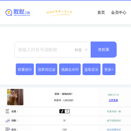
首页
会员中心
抖音
查权重
权重排行
违禁词过滤
视频去水印
提取音乐
更多>
昵称：瑞瑞妈妈?
2026-01-01
立即更新
抖音号：L521Z521
权重：
权重等级一般
指数：
30
账号指数较好
粉丝：
1320
粉丝质量良好