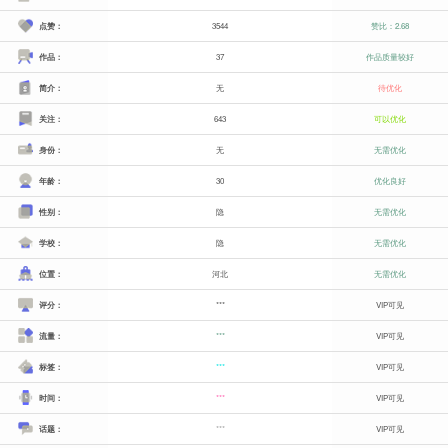
点赞：
3544
赞比：2.68
作品：
37
作品质量较好
简介：
无
待优化
关注：
643
可以优化
身份：
无
无需优化
年龄：
30
优化良好
性别：
隐
无需优化
学校：
隐
无需优化
位置：
河北
无需优化
评分：
***
VIP可见
流量：
***
VIP可见
标签：
***
VIP可见
时间：
***
VIP可见
话题：
***
VIP可见