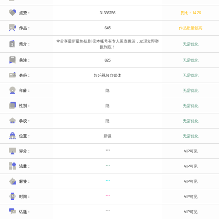
点赞：
31336766
赞比：14.26
作品：
645
作品质量较高
🌹分享最新最热短剧 😡本账号有专人巡查搬运，发现立即举
简介：
无需优化
报到底！
关注：
625
无需优化
身份：
娱乐视频自媒体
无需优化
年龄：
隐
无需优化
性别：
隐
无需优化
学校：
隐
无需优化
位置：
新疆
无需优化
评分：
***
VIP可见
流量：
***
VIP可见
标签：
***
VIP可见
时间：
***
VIP可见
话题：
***
VIP可见