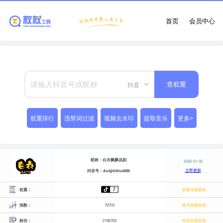
首页
会员中心
抖音
查权重
权重排行
违禁词过滤
视频去水印
提取音乐
更多>
昵称：白衣飘飘说剧
2026-01-02
立即更新
抖音号：Auspicious886
权重：
权重等级较高
指数：
79703
账号指数较高
粉丝：
2196763
粉丝质量较高