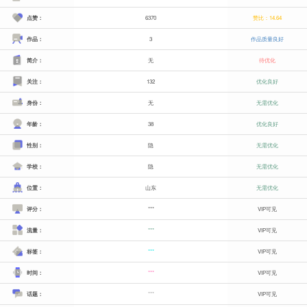
点赞：
6370
赞比：14.64
作品：
3
作品质量良好
简介：
无
待优化
关注：
132
优化良好
身份：
无
无需优化
年龄：
38
优化良好
性别：
隐
无需优化
学校：
隐
无需优化
位置：
山东
无需优化
评分：
***
VIP可见
流量：
***
VIP可见
标签：
***
VIP可见
时间：
***
VIP可见
话题：
***
VIP可见