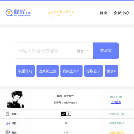
首页
会员中心
抖音
查权重
权重排行
违禁词过滤
视频去水印
提取音乐
更多>
昵称：蛋堡秘方
2026-01-02
立即更新
抖音号：46124648284
权重：
权重等级一般
指数：
64
账号指数较好
粉丝：
435
粉丝质量较高