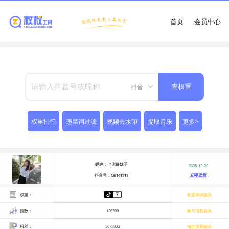
首页
会员中心
抖音
查权重
权重排行
违禁词过滤
视频去水印
提取音乐
更多>
昵称：七兜酱妹子
2025-12-29
立即更新
抖音号：Q9141313
权重：
权重等级较高
指数：
126709
账号指数较高
粉丝：
3873833
粉丝质量较高