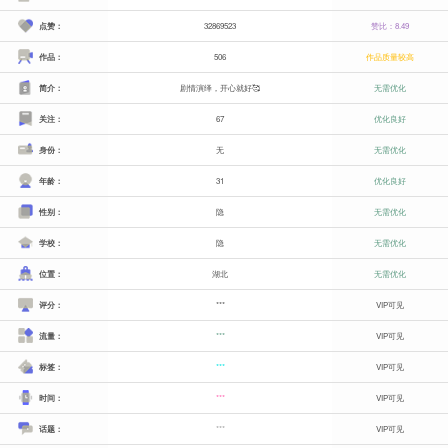
点赞：
32869523
赞比：8.49
作品：
506
作品质量较高
简介：
剧情演绎，开心就好🥰
无需优化
关注：
67
优化良好
身份：
无
无需优化
年龄：
31
优化良好
性别：
隐
无需优化
学校：
隐
无需优化
位置：
湖北
无需优化
评分：
***
VIP可见
流量：
***
VIP可见
标签：
***
VIP可见
时间：
***
VIP可见
话题：
***
VIP可见