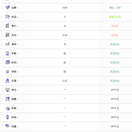
点赞：
1433
赞比：2.20
作品：
0
未展示作品
简介：
无
待优化
关注：
2144
待优化
身份：
无
无需优化
年龄：
隐
无需优化
性别：
隐
无需优化
学校：
隐
无需优化
位置：
山东
无需优化
评分：
***
VIP可见
流量：
***
VIP可见
标签：
***
VIP可见
时间：
***
VIP可见
话题：
***
VIP可见