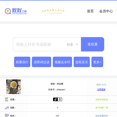
首页
会员中心
抖音
查权重
权重排行
违禁词过滤
视频去水印
提取音乐
更多>
昵称：阿拉蕾
2025-12-31
立即更新
抖音号：zhiyuan1
权重：
权重等级较低
指数：
9
账号指数一般
粉丝：
650
粉丝质量良好