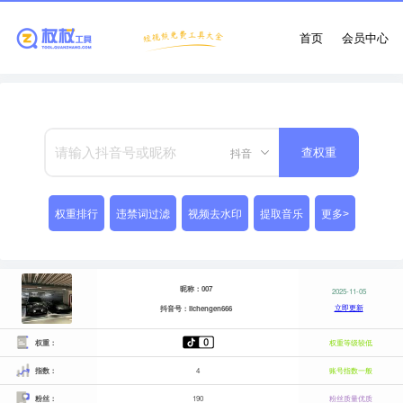
首页
会员中心
抖音
查权重
权重排行
违禁词过滤
视频去水印
提取音乐
更多>
昵称：007
2025-11-05
立即更新
抖音号：lichengen666
权重：
权重等级较低
指数：
4
账号指数一般
粉丝：
190
粉丝质量优质