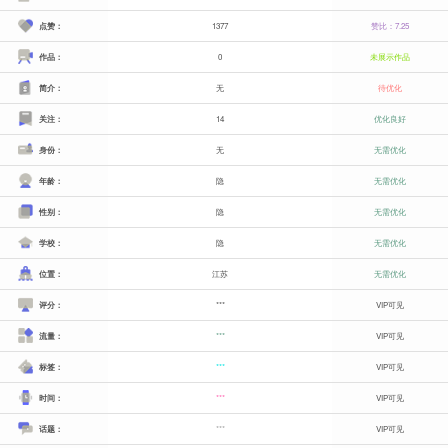
点赞：
1377
赞比：7.25
作品：
0
未展示作品
简介：
无
待优化
关注：
14
优化良好
身份：
无
无需优化
年龄：
隐
无需优化
性别：
隐
无需优化
学校：
隐
无需优化
位置：
江苏
无需优化
评分：
***
VIP可见
流量：
***
VIP可见
标签：
***
VIP可见
时间：
***
VIP可见
话题：
***
VIP可见