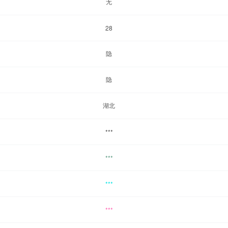
无
28
隐
隐
湖北
***
***
***
***