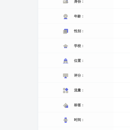
身份：
年龄：
性别：
学校：
位置：
评分：
流量：
标签：
时间：