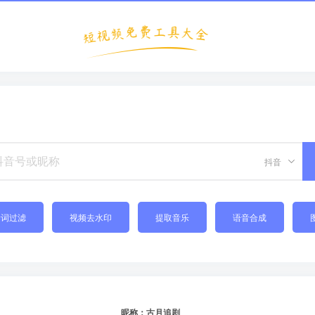
抖音
禁词过滤
视频去水印
提取音乐
语音合成
昵称：古月追剧