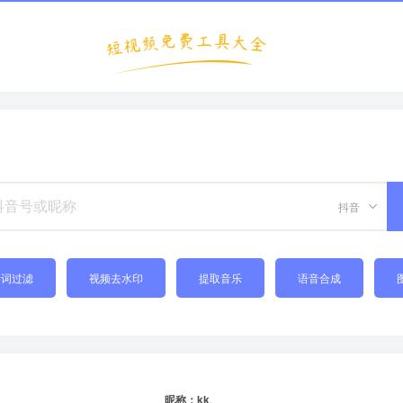
抖音
禁词过滤
视频去水印
提取音乐
语音合成
昵称：kk、