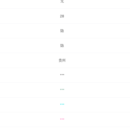
无
28
隐
隐
贵州
***
***
***
***