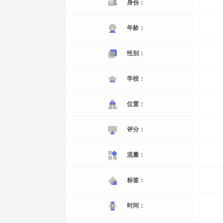
身份：
年龄：
性别：
学校：
位置：
评分：
流量：
标签：
时间：