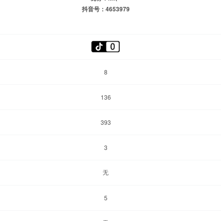
抖音号：4653979
8
136
393
3
无
5