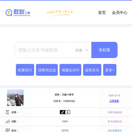
首页
会员中心
抖音
查权重
权重排行
违禁词过滤
视频去水印
提取音乐
更多>
昵称：安徽小锋哥
2025-02-19
立即更新
抖音号：1700351622
权重：
权重等级较优
指数：
18693
账号指数较优
粉丝：
763755
粉丝质量良好