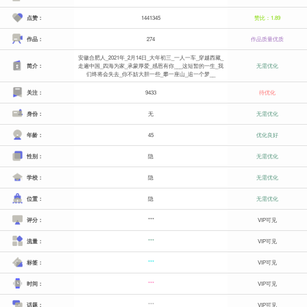
点赞：
1441345
赞比：1.89
作品：
274
作品质量优质
安徽合肥人_2021年_2月14日_大年初三_一人一车_穿越西藏_
简介：
走遍中国_四海为家_承蒙厚爱_感恩有你___这短暂的一生_我
无需优化
们终将会失去_你不妨大胆一些_攀一座山_追一个梦__
关注：
9433
待优化
身份：
无
无需优化
年龄：
45
优化良好
性别：
隐
无需优化
学校：
隐
无需优化
位置：
隐
无需优化
评分：
***
VIP可见
流量：
***
VIP可见
标签：
***
VIP可见
时间：
***
VIP可见
话题：
***
VIP可见