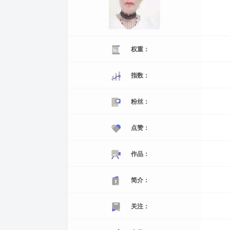
权重：
指数：
粉丝：
点赞：
作品：
简介：
关注：