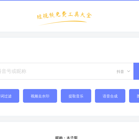
抖音
禁词过滤
视频去水印
提取音乐
语音合成
昵称：木子梨