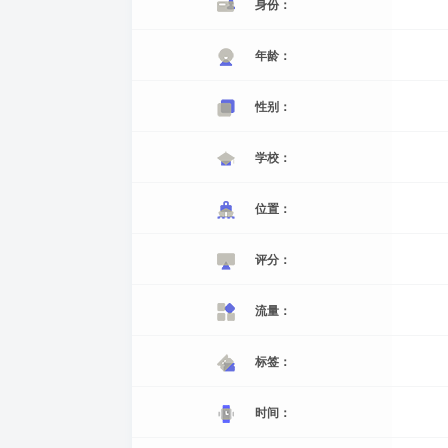
身份：
年龄：
性别：
学校：
位置：
评分：
流量：
标签：
时间：