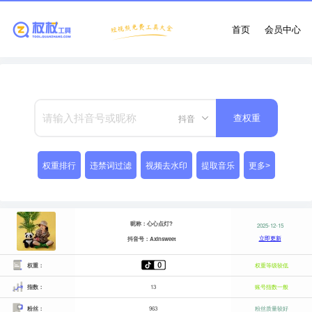
首页
会员中心
抖音
查权重
权重排行
违禁词过滤
视频去水印
提取音乐
更多>
昵称：心心点灯?
2025-12-15
立即更新
抖音号：Axinsweet
权重：
权重等级较低
指数：
13
账号指数一般
粉丝：
963
粉丝质量较好