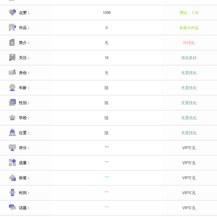
点赞：
1098
赞比：1.14
作品：
0
未展示作品
简介：
无
待优化
关注：
16
优化良好
身份：
无
无需优化
年龄：
隐
无需优化
性别：
隐
无需优化
学校：
隐
无需优化
位置：
隐
无需优化
评分：
***
VIP可见
流量：
***
VIP可见
标签：
***
VIP可见
时间：
***
VIP可见
话题：
***
VIP可见