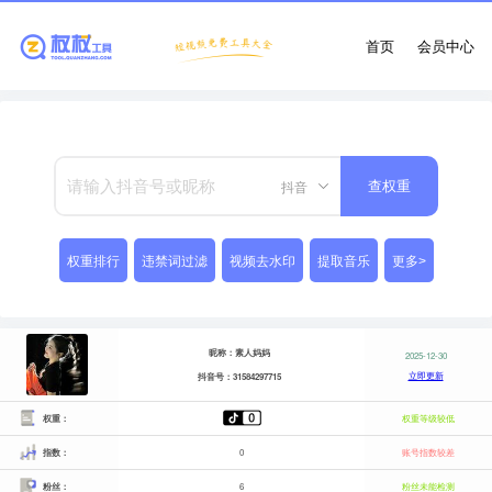
首页
会员中心
抖音
查权重
权重排行
违禁词过滤
视频去水印
提取音乐
更多>
昵称：素人妈妈
2025-12-30
立即更新
抖音号：31584297715
权重：
权重等级较低
指数：
0
账号指数较差
粉丝：
6
粉丝未能检测