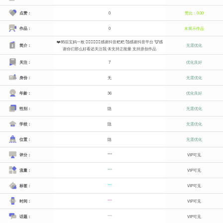
点赞：
0
赞比：0.00
作品：
0
未展示作品
❤️85后宝妈一枚 🧑🏾‍❤️‍💋‍🧑🏻感谢抖音粑粑 🥰感谢抖音平台 🐮感
简介：
无需优化
谢你们那么好看还关注我 🦋支持正能量 支持原创作品
关注：
7
优化良好
身份：
无
无需优化
年龄：
36
优化良好
性别：
隐
无需优化
学校：
隐
无需优化
位置：
隐
无需优化
评分：
***
VIP可见
流量：
***
VIP可见
标签：
***
VIP可见
时间：
***
VIP可见
话题：
***
VIP可见