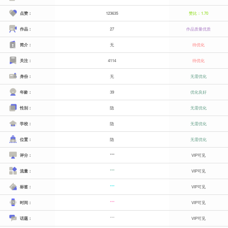
点赞：
123635
赞比：1.70
作品：
27
作品质量优质
简介：
无
待优化
关注：
4114
待优化
身份：
无
无需优化
年龄：
39
优化良好
性别：
隐
无需优化
学校：
隐
无需优化
位置：
隐
无需优化
评分：
***
VIP可见
流量：
***
VIP可见
标签：
***
VIP可见
时间：
***
VIP可见
话题：
***
VIP可见