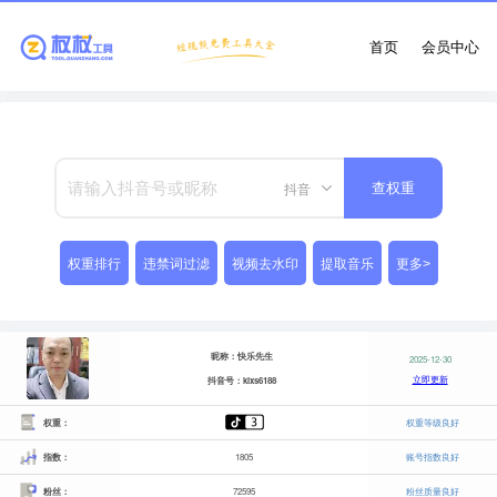
首页
会员中心
抖音
查权重
权重排行
违禁词过滤
视频去水印
提取音乐
更多>
昵称：快乐先生
2025-12-30
立即更新
抖音号：klxs6188
权重：
权重等级良好
指数：
1805
账号指数良好
粉丝：
72595
粉丝质量良好