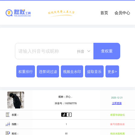
首页
会员中心
抖音
查权重
权重排行
违禁词过滤
视频去水印
提取音乐
更多>
昵称：开心．
2025-12-21
立即更新
抖音号：1107057770
权重：
权重等级较低
指数：
1
账号指数较差
粉丝：
80
粉丝未能检测