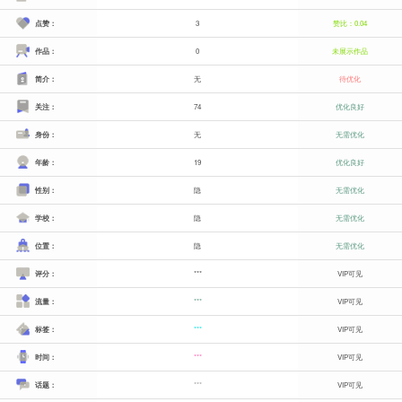
点赞：
3
赞比：0.04
作品：
0
未展示作品
简介：
无
待优化
关注：
74
优化良好
身份：
无
无需优化
年龄：
19
优化良好
性别：
隐
无需优化
学校：
隐
无需优化
位置：
隐
无需优化
评分：
***
VIP可见
流量：
***
VIP可见
标签：
***
VIP可见
时间：
***
VIP可见
话题：
***
VIP可见