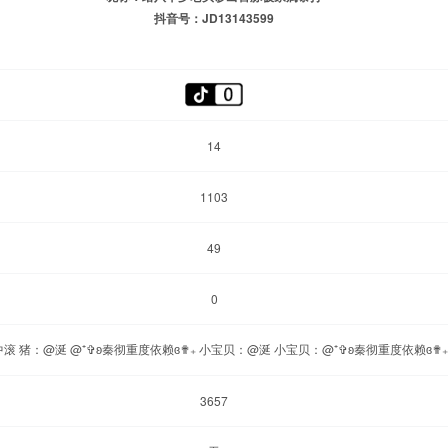
抖音号：JD13143599
14
1103
49
0
滚 猪：@涎 @⁺✞ʚ秦彻重度依赖ɞ✟₊ 小宝贝：@涎 小宝贝：@⁺✞ʚ秦彻重度依赖ɞ✟₊
3657