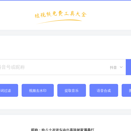
抖音
禁词过滤
视频去水印
提取音乐
语音合成
昵称：给八十岁老头诊出喜脉被家属暴打