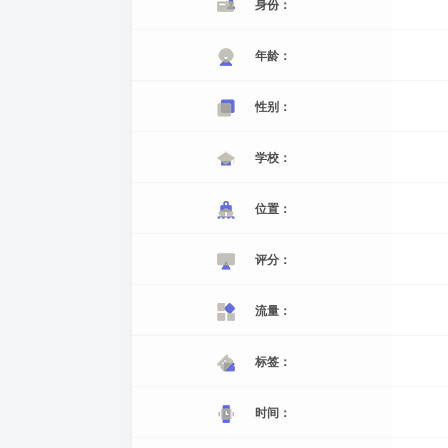
身份：
年龄：
性别：
学校：
位置：
评分：
流量：
标签：
时间：