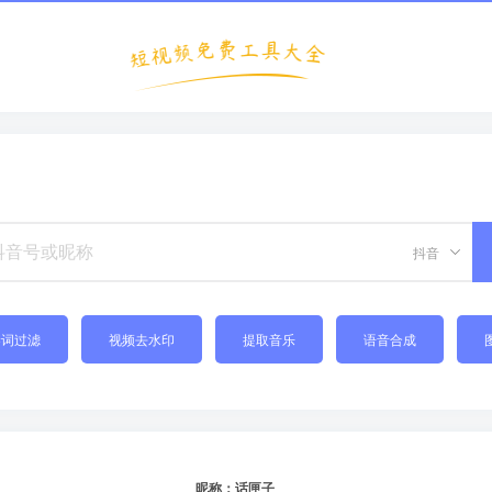
抖音
禁词过滤
视频去水印
提取音乐
语音合成
昵称：话匣子