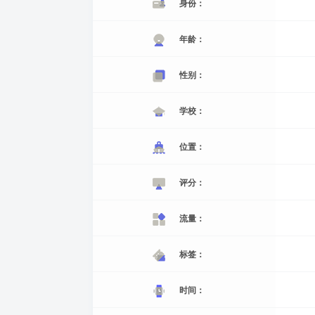
身份：
年龄：
性别：
学校：
位置：
评分：
流量：
标签：
时间：