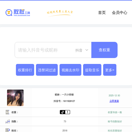
首页
会员中心
抖音
查权重
权重排行
违禁词过滤
视频去水印
提取音乐
更多>
昵称：一只小菲猪
2025-12-30
立即更新
抖音号：1611928127
权重：
权重等级一般
指数：
73
账号指数较好
粉丝：
2518
粉丝质量较好