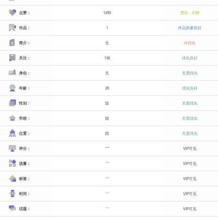
点赞：
1490
赞比：0.59
作品：
1
作品质量良好
简介：
无
待优化
关注：
136
优化良好
身份：
无
无需优化
年龄：
28
优化良好
性别：
隐
无需优化
学校：
隐
无需优化
位置：
隐
无需优化
评分：
***
VIP可见
流量：
***
VIP可见
标签：
***
VIP可见
时间：
***
VIP可见
话题：
***
VIP可见