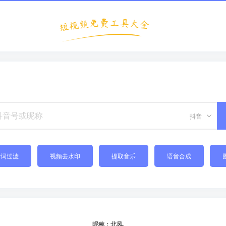
抖音
禁词过滤
视频去水印
提取音乐
语音合成
昵称：北风.