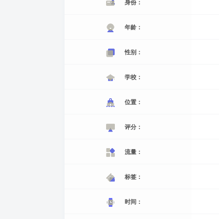
身份：
年龄：
性别：
学校：
位置：
评分：
流量：
标签：
时间：