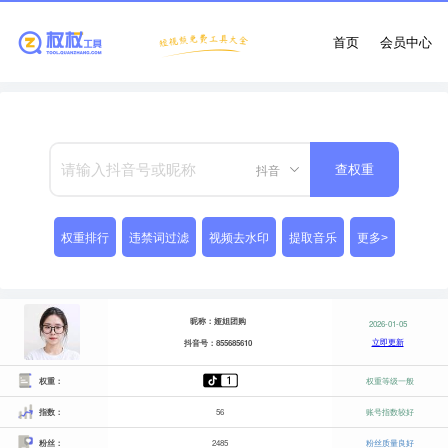
首页
会员中心
抖音
查权重
权重排行
违禁词过滤
视频去水印
提取音乐
更多>
昵称：娅姐团购
2026-01-05
立即更新
抖音号：855685610
权重：
权重等级一般
指数：
56
账号指数较好
粉丝：
2485
粉丝质量良好