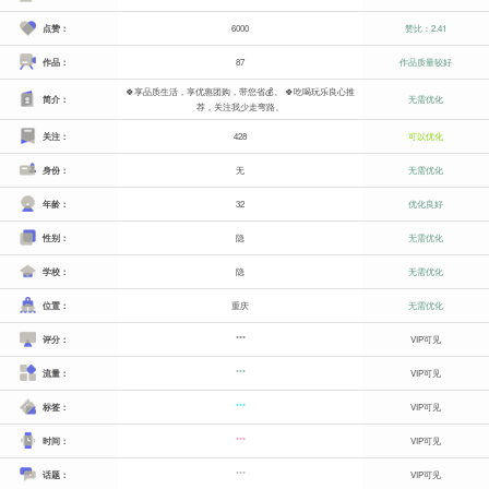
点赞：
6000
赞比：2.41
作品：
87
作品质量较好
🍀享品质生活，享优惠团购，带您省💰。 🍀吃喝玩乐良心推
简介：
无需优化
荐，关注我少走弯路。
关注：
428
可以优化
身份：
无
无需优化
年龄：
32
优化良好
性别：
隐
无需优化
学校：
隐
无需优化
位置：
重庆
无需优化
评分：
***
VIP可见
流量：
***
VIP可见
标签：
***
VIP可见
时间：
***
VIP可见
话题：
***
VIP可见