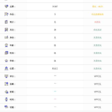
点赞：
91387
赞比：46.51
作品：
5
作品质量较高
简介：
无
待优化
关注：
28
优化良好
身份：
无
无需优化
年龄：
隐
无需优化
性别：
隐
无需优化
学校：
隐
无需优化
位置：
黑龙江
无需优化
评分：
***
VIP可见
流量：
***
VIP可见
标签：
***
VIP可见
时间：
***
VIP可见
话题：
***
VIP可见