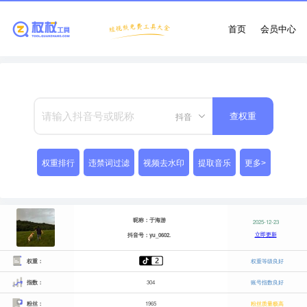
首页
会员中心
抖音
查权重
权重排行
违禁词过滤
视频去水印
提取音乐
更多>
昵称：于海游
2025-12-23
立即更新
抖音号：yu_0602.
权重：
权重等级良好
指数：
304
账号指数良好
粉丝：
1965
粉丝质量极高