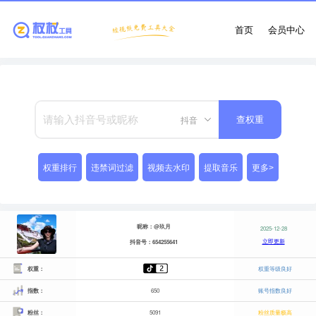
首页
会员中心
抖音
查权重
权重排行
违禁词过滤
视频去水印
提取音乐
更多>
昵称：@玖月
2025-12-28
立即更新
抖音号：654255641
权重：
权重等级良好
指数：
650
账号指数良好
粉丝：
5091
粉丝质量极高