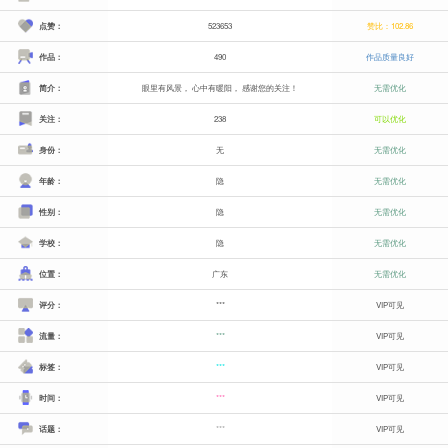
点赞：
523653
赞比：102.86
作品：
490
作品质量良好
简介：
眼里有风景， 心中有暖阳， 感谢您的关注！
无需优化
关注：
238
可以优化
身份：
无
无需优化
年龄：
隐
无需优化
性别：
隐
无需优化
学校：
隐
无需优化
位置：
广东
无需优化
评分：
***
VIP可见
流量：
***
VIP可见
标签：
***
VIP可见
时间：
***
VIP可见
话题：
***
VIP可见