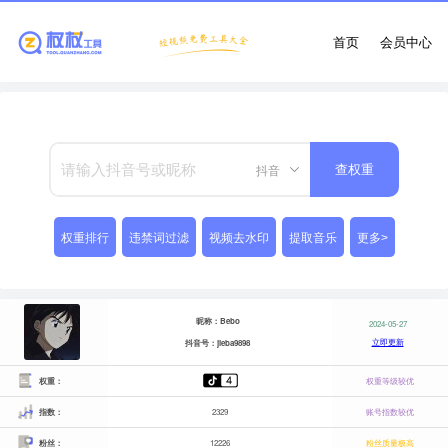
首页
会员中心
抖音
查权重
权重排行
违禁词过滤
视频去水印
提取音乐
更多>
昵称：Bebo
2024-05-27
立即更新
抖音号：jieba9898
权重：
权重等级较优
指数：
2329
账号指数较优
粉丝：
12226
粉丝质量极高