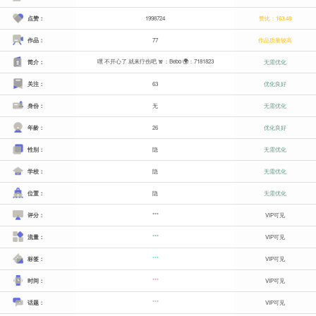
点赞：
1998724
赞比：163.48
作品：
77
作品质量较高
嘿 不开心了 就来疗伤吧 🧣：Bebo 🌍：7181823
简介：
无需优化
关注：
63
优化良好
身份：
无
无需优化
年龄：
26
优化良好
性别：
隐
无需优化
学校：
隐
无需优化
位置：
隐
无需优化
评分：
***
VIP可见
流量：
***
VIP可见
标签：
***
VIP可见
时间：
***
VIP可见
话题：
***
VIP可见