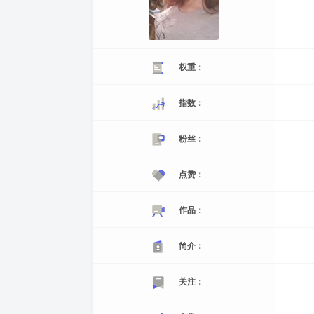
权重：
指数：
粉丝：
点赞：
作品：
简介：
关注：