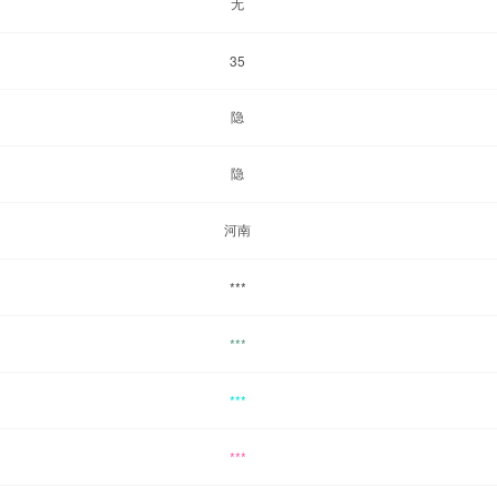
无
35
隐
隐
河南
***
***
***
***