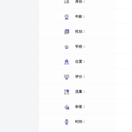
身份：
年龄：
性别：
学校：
位置：
评分：
流量：
标签：
时间：