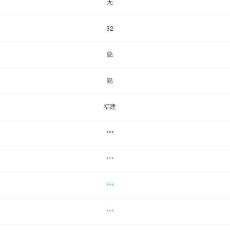
无
32
隐
隐
福建
***
***
***
***