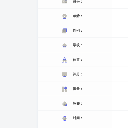
身份：
年龄：
性别：
学校：
位置：
评分：
流量：
标签：
时间：