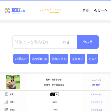
首页
会员中心
抖音
查权重
权重排行
违禁词过滤
视频去水印
提取音乐
更多>
昵称：钱多多@qq
2026-01-04
立即更新
抖音号：XYF20051216
权重：
权重等级较优
指数：
4826
账号指数较优
粉丝：
147004
粉丝质量优质