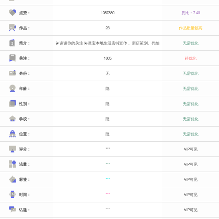
点赞：
1087880
赞比：7.40
作品：
23
作品质量较高
简介：
💫谢谢你的关注 💫灵宝本地生活店铺宣传 、新店策划、代拍
无需优化
关注：
1805
待优化
身份：
无
无需优化
年龄：
隐
无需优化
性别：
隐
无需优化
学校：
隐
无需优化
位置：
隐
无需优化
评分：
***
VIP可见
流量：
***
VIP可见
标签：
***
VIP可见
时间：
***
VIP可见
话题：
***
VIP可见