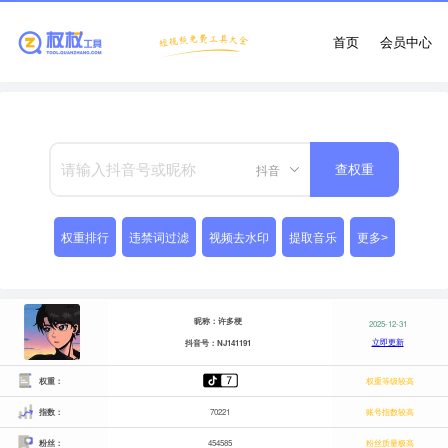
首页
会员中心
抖音
查权重
权重排行
违禁词过滤
视频去水印
提取音乐
更多>
昵称：许多梗
2025-12-31
立即更新
抖音号：NJ141191
权重：
权重等级较高
指数：
70221
账号指数较高
粉丝：
454585
粉丝质量极高