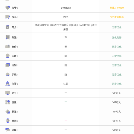
点赞：
64091963
赞比：140.99
作品：
2095
作品质量较高
感谢抖音官方 福利在下方橱窗👇 定投/本人 NJ141191（备注
简介：
无需优化
来意
关注：
74
优化良好
身份：
无
无需优化
年龄：
隐
无需优化
性别：
隐
无需优化
学校：
隐
无需优化
位置：
江苏
无需优化
评分：
***
VIP可见
流量：
***
VIP可见
标签：
***
VIP可见
时间：
***
VIP可见
话题：
***
VIP可见