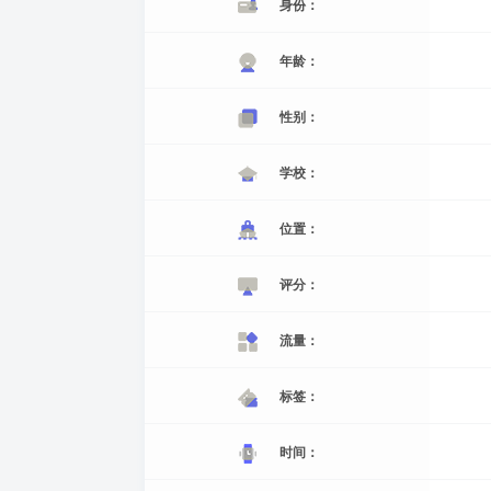
身份：
年龄：
性别：
学校：
位置：
评分：
流量：
标签：
时间：