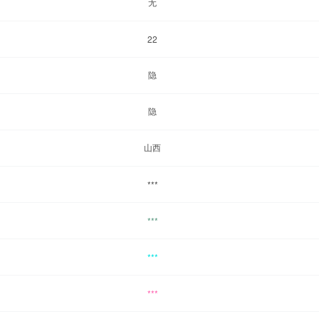
无
22
隐
隐
山西
***
***
***
***