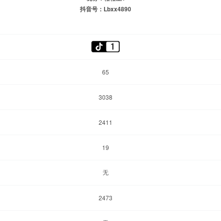
抖音号：Lbxx4890
65
3038
2411
19
无
2473