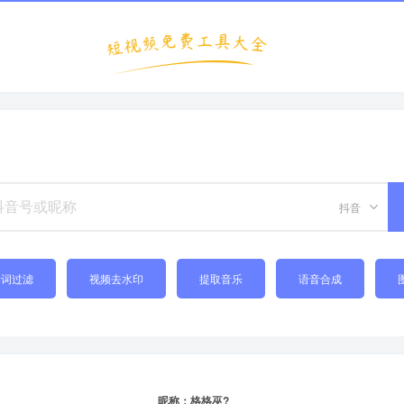
抖音
禁词过滤
视频去水印
提取音乐
语音合成
昵称：格格巫?